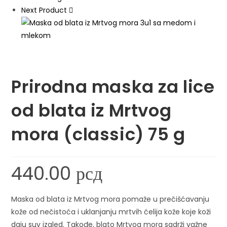
Next Product
Prirodna maska za lice
od blata iz Mrtvog
mora (classic) 75 g
440.00
рсд
Maska od blata iz Mrtvog mora pomaže u prečišćavanju
kože od nečistoća i uklanjanju mrtvih ćelija kože koje koži
daju suv izgled. Takođe, blato Mrtvog mora sadrži važne