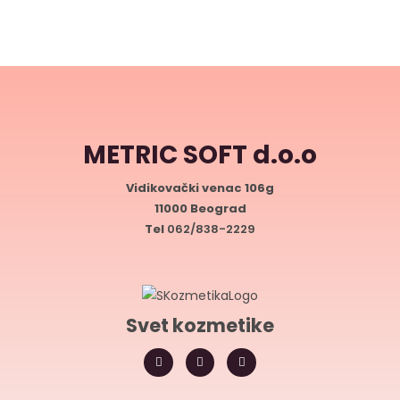
METRIC SOFT d.o.o
Vidikovački venac 106g
11000 Beograd
Tel
062/838-2229
Svet kozmetike