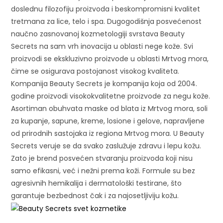
doslednu filozofiju proizvoda i beskompromisni kvalitet
tretmana za lice, telo i spa. Dugogodišnja posvećenost
naučno zasnovanoj kozmetologiji svrstava Beauty
Secrets na sam vrh inovacija u oblasti nege kože. Svi
proizvodi se ekskluzivno proizvode u oblasti Mrtvog mora,
čime se osigurava postojanost visokog kvaliteta.
Kompanija Beauty Secrets je kompanija koja od 2004.
godine proizvodi visokokvalitetne proizvode za negu kože.
Asortiman obuhvata maske od blata iz Mrtvog mora, soli
za kupanje, sapune, kreme, losione i gelove, napravljene
od prirodnih sastojaka iz regiona Mrtvog mora. U Beauty
Secrets veruje se da svako zaslužuje zdravu i lepu kožu.
Zato je brend posvećen stvaranju proizvoda koji nisu
samo efikasni, već i nežni prema koži. Formule su bez
agresivnih hemikalija i dermatološki testirane, što
garantuje bezbednost čak i za najosetljiviju kožu.