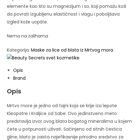
elemente kao što su magnezijum i so, koji pomažu koži
da povrati izgubljenu elastičnost i vlagu i poboljšava
izgled kože uopšte.
Nema na zalihama
Kategorija:
Maske za lice od blata iz Mrtvog mora
Opis
Brand
Opis
Mrtvo more je jedno od tajni koja se krije iza lepote
Kleopatre i Kraljice od Sabe. Ovo jedinstveno meto
predstavlja izvor ovog blata bogatog mineralima u kojem
ćete u potpunosti uživati. Sačinjeno od sitnih čestica
gline, blato je zaista najefikasnije prirodno sredstvo za