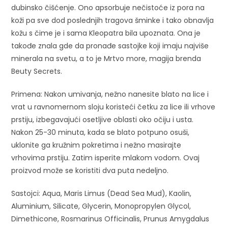
dubinsko čišćenje. Ono apsorbuje nečistoće iz pora na
koži pa sve dod poslednjih tragova šminke i tako obnavlja
kožu s čime je i sama Kleopatra bila upoznata. Ona je
takođe znala gde da pronađe sastojke koji imaju najviše
minerala na svetu, a to je Mrtvo more, magija brenda
Beuty Secrets.
Primena: Nakon umivanja, nežno nanesite blato na lice i
vrat u ravnomernom sloju koristeći četku za lice ili vrhove
prstiju, izbegavajući osetljive oblasti oko očiju i usta.
Nakon 25-30 minuta, kada se blato potpuno osuši,
uklonite ga kružnim pokretima i nežno masirajte
vrhovima prstiju. Zatim isperite mlakom vodom. Ovaj
proizvod može se koristiti dva puta nedeljno.
Sastojci: Aqua, Maris Limus (Dead Sea Mud), Kaolin,
Aluminium, Silicate, Glycerin, Monopropylen Glycol,
Dimethicone, Rosmarinus Officinalis, Prunus Amygdalus