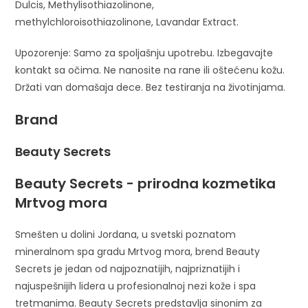
Dulcis, Methylisothiazolinone,
methylchloroisothiazolinone, Lavandar Extract.
Upozorenje: Samo za spoljašnju upotrebu. Izbegavajte
kontakt sa očima. Ne nanosite na rane ili oštećenu kožu.
Držati van domašaja dece. Bez testiranja na životinjama.
Brand
Beauty Secrets
Beauty Secrets - prirodna kozmetika
Mrtvog mora
Smešten u dolini Jordana, u svetski poznatom
mineralnom spa gradu Mrtvog mora, brend Beauty
Secrets je jedan od najpoznatijih, najpriznatijih i
najuspešnijih lidera u profesionalnoj nezi kože i spa
tretmanima. Beauty Secrets predstavlja sinonim za