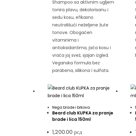
Shampoo sa aktivnim ugljem
tonira plavu, dekolorisanu i
sedu kosu, efikasno
neutrališući neželjene žute
tonove. Obogaćen
vitaminima i
antioksidantima, jača kosu i
vraća joj svež, sjajan izgled.
Veganska formula bez
parabena, silikona i sulfata.
Nega brade i brkova
Beard club KUPKA za pranje
brade i lica 150ml
1,200.00
рсд