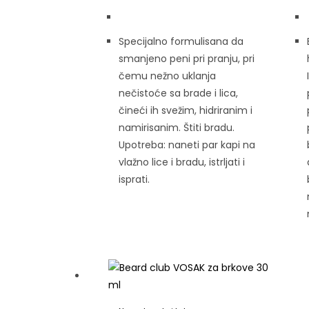
Specijalno formulisana da
smanjeno peni pri pranju, pri
čemu nežno uklanja
nečistoće sa brade i lica,
čineći ih svežim, hidriranim i
namirisanim. Štiti bradu.
Upotreba: naneti par kapi na
vlažno lice i bradu, istrljati i
isprati.