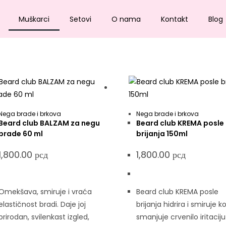
Muškarci
Setovi
O nama
Kontakt
Blog
Nega brade i brkova
Nega brade i brkova
Beard club BALZAM za negu
Beard club KREMA posle
brade 60 ml
brijanja 150ml
1,800.00
рсд
1,800.00
рсд
Omekšava, smiruje i vraća
Beard club KREMA posle
elastičnost bradi. Daje joj
brijanja hidrira i smiruje k
prirodan, svilenkast izgled,
smanjuje crvenilo iritaciju 