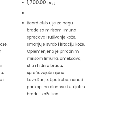
1,700.00
рсд
Beard club ulje za negu
brade sa mirisom limuna
sprečava isušivanje kože,
kože.
smanjuje svrab i iritaciju kože.
m
Oplemenjeno je prirodnim
mirisom limuna, omekšava,
i
štiti i hidrira bradu,
ba:
sprečavajući njeno
e i
kovrdžanje. Upotreba: naneti
par kapi na dlanove i utrljati u
bradu i kožu lica.