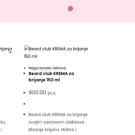
0
Nega brade i brkova
Beard club KREMA za
brijanje 150 ml
900.00
рсд
Beard club KREMA za brijanje
ožu,
svojim sastavom olakšava
i
klizanje brijača. Hidrira i