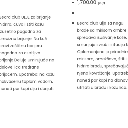
1,700.00
рсд
Beard club ULJE za brijanje
Beard club ulje za negu
hidrira, čuva i štiti kožu.
brade sa mirisom ambre
Izuzetno pogodno za
sprečava isušivanje kože,
precizno brijanje. Na koži
smanjuje svrab i iritaciju 
pravi zaštitnu barijeru
Oplemenjeno je prirodni
pogodno za osetljivo
mirisom, omekšava, štiti i
brijanje.Deluje umirujuće na
hidrira bradu, sprečavajuć
delove lica tretirane
njeno kovrdžanje. Upotre
brijačem. Upotreba: na kožu
naneti par kapi na dlanov
nakvašenu toplom vodom,
utrljati u bradu i kožu lica.
naneti par kapi ulja i obrijati.