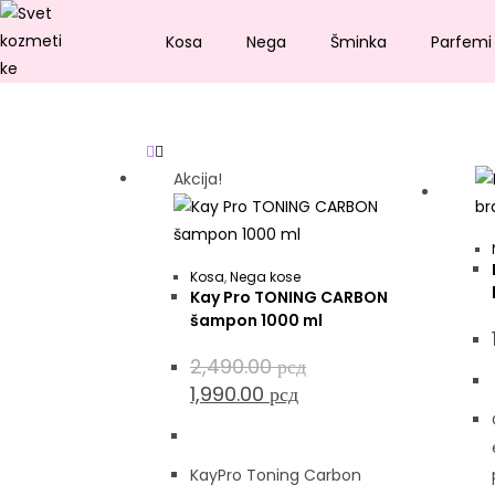
Kosa
Nega
Šminka
Parfemi
Akcija!
Kosa
,
Nega kose
Kay Pro TONING CARBON
šampon 1000 ml
2,490.00
рсд
1,990.00
рсд
KayPro Toning Carbon