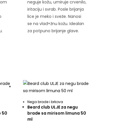
žnom
neguje kožu, umiruje crvenilo,
iritaciju i svrab. Posle brijanja
o
lice je meko i sveže. Nanosi
se na vlađ+žnu kožu. Idealan
u.
za potpuno brijanje glave.
Nega brade i brkova
Beard club ULJE za negu
e 50
brade sa mirisom limuna 50
ml