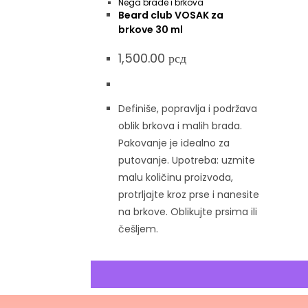
Nega brade i brkova
Beard club VOSAK za
brkove 30 ml
1,500.00
рсд
Definiše, popravlja i podržava
oblik brkova i malih brada.
Pakovanje je idealno za
putovanje. Upotreba: uzmite
malu količinu proizvoda,
protrljajte kroz prse i nanesite
na brkove. Oblikujte prsima ili
češljem.