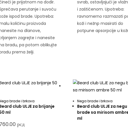
čineći je prijatnom na dodir.
svrab, ostavljajući je vla
Sprečava perutanje i suvoću
i zaštićenom. Upotreba:
kože ispod brade. Upotreba:
ravnomerno razmazati p
malu količinu proizvoda
koži i nežnp masirati do
nanesite na dlanove,
potpune apsorpcije u kož
trljanjem zagrejte i nanesite
na bradu, pa potom oblikujte
bradu prema želji.
Nega brade i brkova
Nega brade i brkova
Beard club ULJE za brijanje
Beard club ULJE za negu
50 ml
brade sa mirisom ambr
ml
760.00
рсд