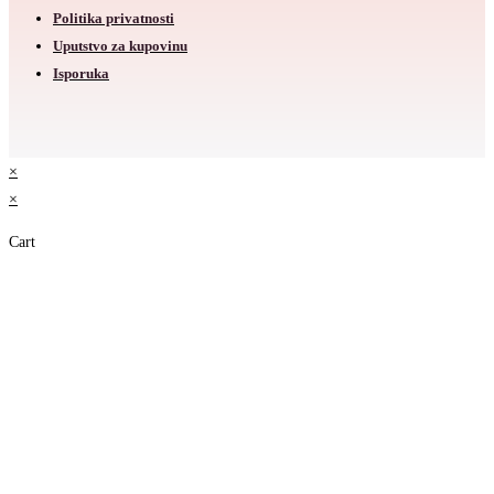
Politika privatnosti
Uputstvo za kupovinu
Isporuka
×
×
Cart