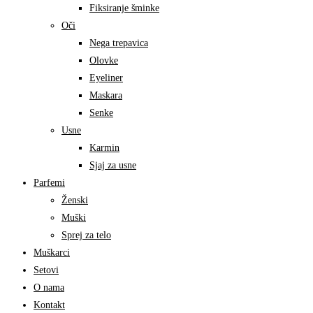
Fiksiranje šminke
Oči
Nega trepavica
Olovke
Eyeliner
Maskara
Senke
Usne
Karmin
Sjaj za usne
Parfemi
Ženski
Muški
Sprej za telo
Muškarci
Setovi
O nama
Kontakt