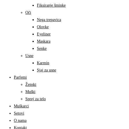
Fiksiranje šminke
Oči
Nega trepavica
Olovke
Eyeliner
Maskara
Senke
Usne
Karmin
Sjaj za usne
Parfemi
Ženski
Muški
Sprej za telo
Muškarci
Setovi
O nama
Kontakt