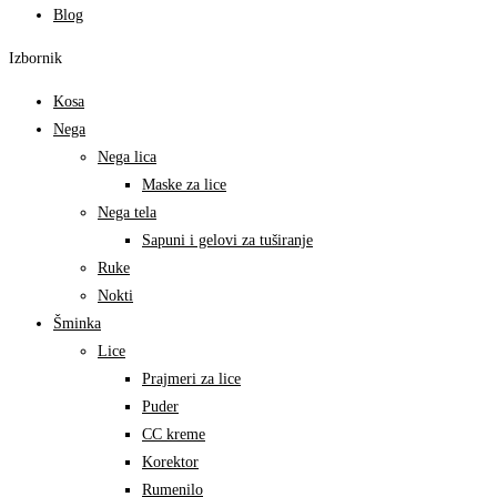
Blog
Izbornik
Kosa
Nega
Nega lica
Maske za lice
Nega tela
Sapuni i gelovi za tuširanje
Ruke
Nokti
Šminka
Lice
Prajmeri za lice
Puder
CC kreme
Korektor
Rumenilo