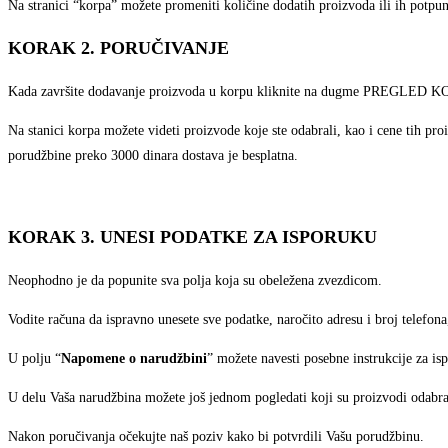
Na stranici “korpa” možete promeniti količine dodatih proizvoda ili ih potpun
KORAK 2. PORUČIVANJE
Kada završite dodavanje proizvoda u korpu kliknite na dugme PREGLED KORPE
Na stanici korpa možete videti proizvode koje ste odabrali, kao i cene tih p
porudžbine preko 3000 dinara dostava je besplatna.
KORAK 3. UNESI PODATKE ZA ISPORUKU
Neophodno je da popunite sva polja koja su obeležena zvezdicom.
Vodite računa da ispravno unesete sve podatke, naročito adresu i broj telefo
U polju “
Napomene o narudžbini
” možete navesti posebne instrukcije za is
U delu Vaša narudžbina možete još jednom pogledati koji su proizvodi odabra
Nakon poručivanja očekujte naš poziv kako bi potvrdili Vašu porudžbinu.