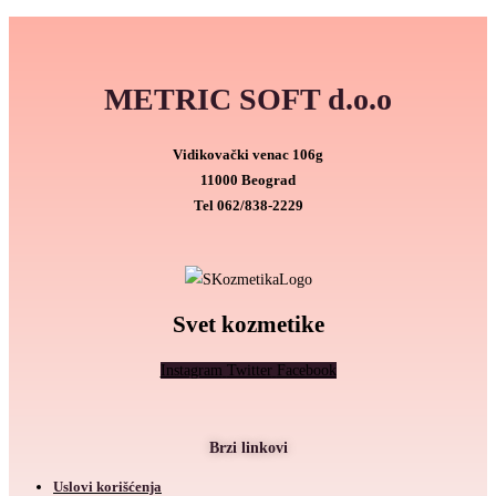
METRIC SOFT d.o.o
Vidikovački venac 106g
11000 Beograd
Tel
062/838-2229
Svet kozmetike
Instagram
Twitter
Facebook
Brzi linkovi
Uslovi korišćenja