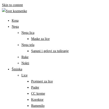
Skip to content
Kosa
Nega
Nega lica
Maske za lice
Nega tela
Sapuni i gelovi za tuširanje
Ruke
Nokti
Šminka
Lice
Prajmeri za lice
Puder
CC kreme
Korektor
Rumenilo