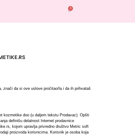
0
METIKE.RS
znači da si ove uslove pročitao/la i da ih prihvataš 
vet kozmetike doo (u daljem tekstu Prodavac). Opšti 
nja definišu delatnost Internet prodavnice 
e.rs, kojom upravlja privredno društvo Metric soft 
daji proizvoda korisnicima. Korisnik je osoba koja 