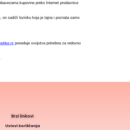
 obavezama kupovine preko Internet prodavnice 
 on sadrži lozinku koja je tajna i poznata samo 
etike.rs
 poseduje svojstva potrebna za redovnu 
.
Brzi linkovi
Uslovi korišćenja