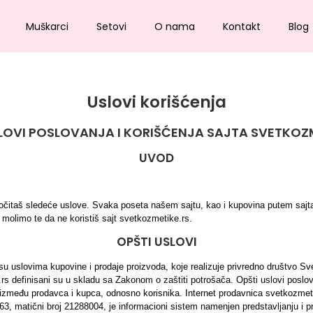
Muškarci
Setovi
O nama
Kontakt
Blog
Uslovi korišćenja
LOVI POSLOVANJA I KORIŠĆENJA SAJTA SVETKOZ
UVOD
očitaš sledeće uslove. Svaka poseta našem sajtu, kao i kupovina putem sajta, 
, molimo te da ne koristiš sajt svetkozmetike.rs. 
OPŠTI USLOVI
 su uslovima kupovine i prodaje proizvoda, koje realizuje privredno društvo S
rs definisani su u skladu sa Zakonom o zaštiti potrošača. Opšti uslovi poslova
između prodavca i kupca, odnosno korisnika. Internet prodavnica svetkozmetik
 matični broj 21288004, je informacioni sistem namenjen predstavljanju i pro