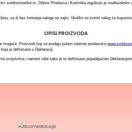
vnici svetkozmetike.rs. Odnos Prodavca i Korisnika regulisan je međusobnim
nu, sa ili bez kreiranja naloga na sajtu. Ukoliko se koristi nalog za kupovinu,
OPISI PROIZVODA
je moguće. Proizvodi koji se prodaju putem internet prodavnice 
www.svetkozm
oja je definisana u Deklaraciji.
a svojstvima i nameni robe kako je to definisano pripadajućom Deklaracijom