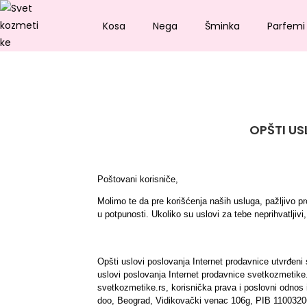
Kosa
Nega
Šminka
Parfemi
OPŠTI US
Poštovani korisniče,
Molimo te da pre korišćenja naših usluga, pažljivo pr
u potpunosti. Ukoliko su uslovi za tebe neprihvatljivi
Opšti uslovi poslovanja Internet prodavnice utvrđeni
uslovi poslovanja Internet prodavnice svetkozmetike.
svetkozmetike.rs, korisnička prava i poslovni odnos 
doo, Beograd, Vidikovački venac 106g, PIB 110032063,