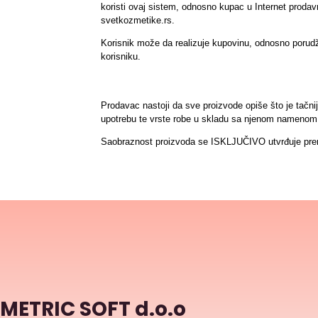
koristi ovaj sistem, odnosno kupac u Internet proda
svetkozmetike.rs.
Korisnik može da realizuje kupovinu, odnosno porudžbi
korisniku.
Prodavac nastoji da sve proizvode opiše što je tačni
upotrebu te vrste robe u skladu sa njenom namenom k
Saobraznost proizvoda se ISKLJUČIVO utvrđuje prem
METRIC SOFT d.o.o