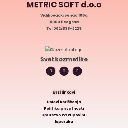
METRIC SOFT d.o.o
Vidikovački venac 106g
11000 Beograd
Tel
062/838-2229
Svet kozmetike
Brzi linkovi
Uslovi korišćenja
Politika privatnosti
Uputstvo za kupovinu
Isporuka