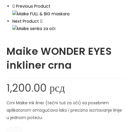
Previous Product
Next Product
Maike WONDER EYES
inkliner crna
1,200.00
рсд
Crni Maike ink liner (tečni tuš za oči) sa posebnim
aplikatorom omogućava lako i precizno iscrtavanje linije
u jednom potezu.