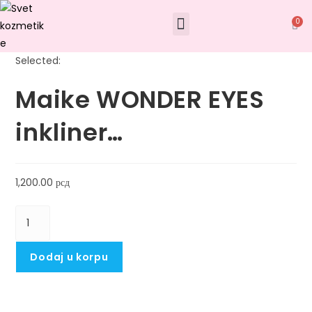
0
Selected:
Maike WONDER EYES
inkliner…
1,200.00
рсд
Dodaj u korpu