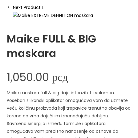
Next Product
Maike FULL & BIG
maskara
1,050.00
рсд
Maike maskara full & big daje intenzitet i volumen.
Poseban silikonski aplikator omogućava vam da uzmete
veću količinu proizvoda koji trepavice trenutno obavija od
korena do vrha dajući im iznenađujuću debljinu.
Savršena sinergija između formule i aplikatora
omogućava vam precizno nanošenje od osnove do