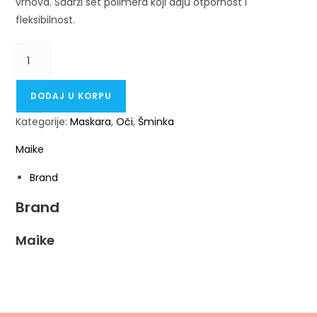
vrhova. Sadrži set polimera koji daju otpornost i
fleksibilnost.
DODAJ U KORPU
Kategorije:
Maskara
,
Oči
,
Šminka
Maike
Brand
Brand
Maike