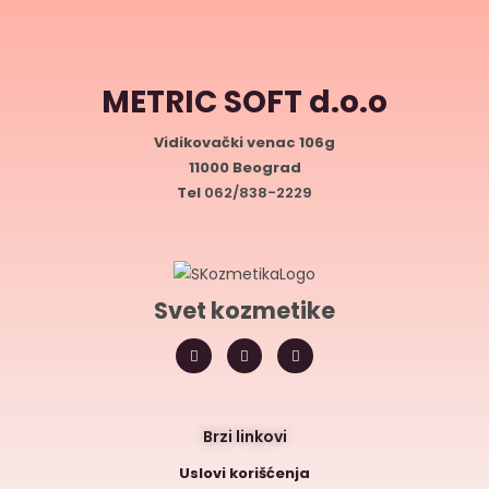
METRIC SOFT d.o.o
Vidikovački venac 106g
11000 Beograd
Tel
062/838-2229
Svet kozmetike
Brzi linkovi
Uslovi korišćenja