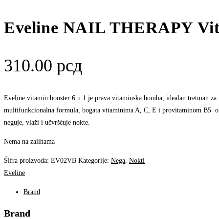
Eveline NAIL THERAPY Vita
310.00
рсд
Eveline vitamin booster 6 u 1 je prava vitaminska bomba, idealan tretman za 
multifunkcionalna formula, bogata vitaminima A, C, E i provitaminom B5 obna
neguje, vlaži i učvršćuje nokte.
Nema na zalihama
Šifra proizvoda:
EV02VB
Kategorije:
Nega
,
Nokti
Eveline
Brand
Brand