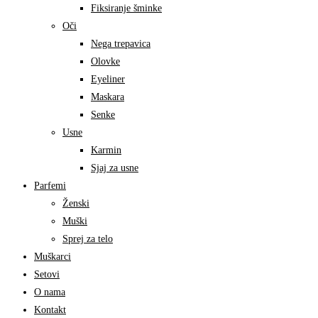
Fiksiranje šminke
Oči
Nega trepavica
Olovke
Eyeliner
Maskara
Senke
Usne
Karmin
Sjaj za usne
Parfemi
Ženski
Muški
Sprej za telo
Muškarci
Setovi
O nama
Kontakt