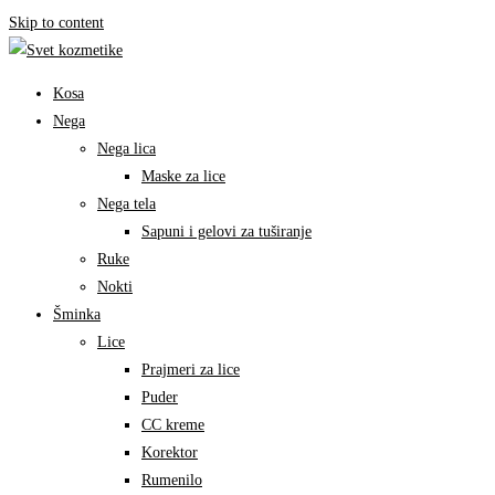
Skip to content
Kosa
Nega
Nega lica
Maske za lice
Nega tela
Sapuni i gelovi za tuširanje
Ruke
Nokti
Šminka
Lice
Prajmeri za lice
Puder
CC kreme
Korektor
Rumenilo