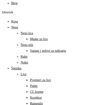
Blog
Izbornik
Kosa
Nega
Nega lica
Maske za lice
Nega tela
Sapuni i gelovi za tuširanje
Ruke
Nokti
Šminka
Lice
Prajmeri za lice
Puder
CC kreme
Korektor
Rumenilo