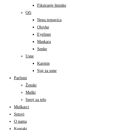
Fiksiranje šminke
Oči
Nega trepavica
Olovke
Eyeliner
Maskara
Senke
Usne
Karmin
Sjaj za usne
Parfemi
Ženski
Muški
Sprej za telo
Muškarci
Setovi
O nama
Kontakt