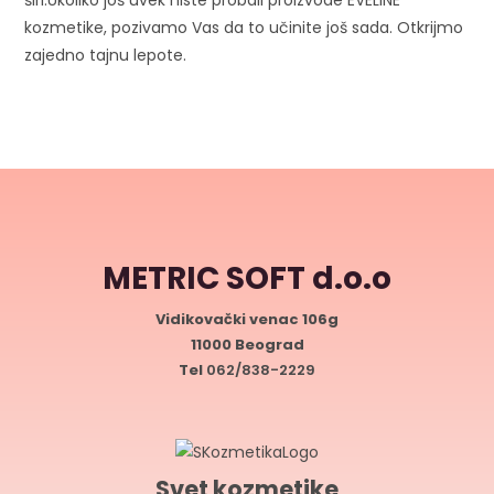
kozmetike, pozivamo Vas da to učinite još sada. Otkrijmo
zajedno tajnu lepote.
METRIC SOFT d.o.o
Vidikovački venac 106g
11000 Beograd
Tel
062/838-2229
Svet kozmetike