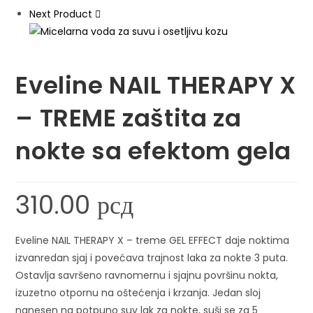
Next Product
Eveline NAIL THERAPY X
– TREME zaštita za
nokte sa efektom gela
310.00
рсд
Eveline NAIL THERAPY X – treme GEL EFFECT daje noktima
izvanredan sjaj i povećava trajnost laka za nokte 3 puta.
Ostavlja savršeno ravnomernu i sjajnu površinu nokta,
izuzetno otpornu na oštećenja i krzanja. Jedan sloj
nanesen na potpuno suv lak za nokte, suši se za 5