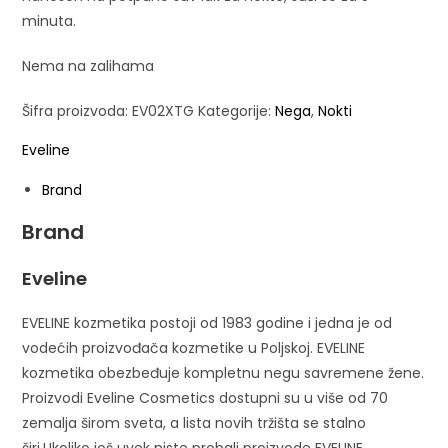
minuta.
Nema na zalihama
Šifra proizvoda:
EV02XTG
Kategorije:
Nega
,
Nokti
Eveline
Brand
Brand
Eveline
EVELINE kozmetika postoji od 1983 godine i jedna je od
vodećih proizvođača kozmetike u Poljskoj.
EVELINE
kozmetika obezbeđuje kompletnu negu savremene žene.
Proizvodi Eveline Cosmetics dostupni su u više od 70
zemalja širom sveta, a lista novih tržišta se stalno
širi.
Ukoliko još uvek niste probali proizvode EVELINE