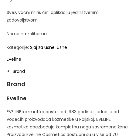
Svež, voćni miris čini aplikaciju jedinstvenim
zadovoljstvom.
Nema na zalihama
Kategorije:
Sjaj za usne
,
Usne
Eveline
Brand
Brand
Eveline
EVELINE kozmetika postoji od 1983 godine i jedna je od
vodećih proizvođača kozmetike u Poljskoj.
EVELINE
kozmetika obezbeđuje kompletnu negu savremene žene.
Proizvodi Eveline Cosmetics dostupni su u više od 70