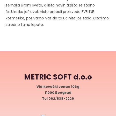
zemalja širom sveta, a lista novih tržišta se stalno
širi.
Ukoliko još uvek niste probali proizvode EVELINE
kozmetike, pozivamo Vas da to učinite još sada. Otkrijmo
zajedno tajnu lepote.
METRIC SOFT d.o.o
Vidikovački venac 106g
11000 Beograd
Tel
062/838-2229