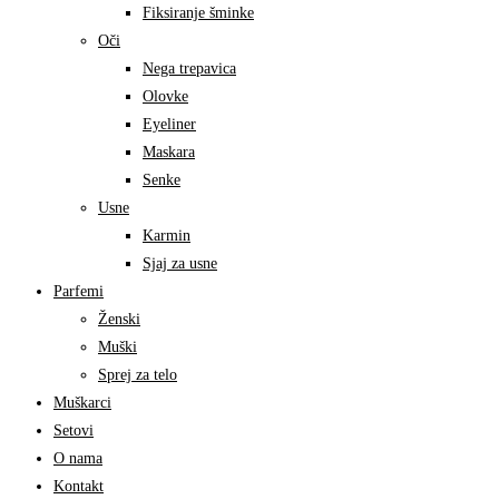
Fiksiranje šminke
Oči
Nega trepavica
Olovke
Eyeliner
Maskara
Senke
Usne
Karmin
Sjaj za usne
Parfemi
Ženski
Muški
Sprej za telo
Muškarci
Setovi
O nama
Kontakt