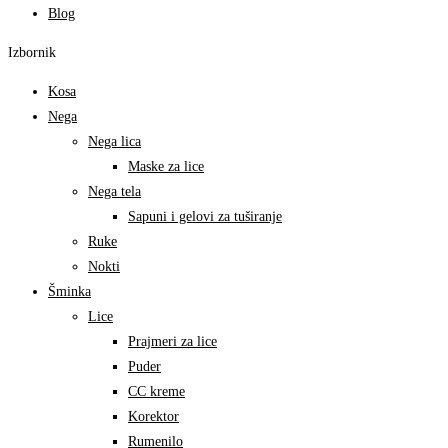
Blog
Izbornik
Kosa
Nega
Nega lica
Maske za lice
Nega tela
Sapuni i gelovi za tuširanje
Ruke
Nokti
Šminka
Lice
Prajmeri za lice
Puder
CC kreme
Korektor
Rumenilo