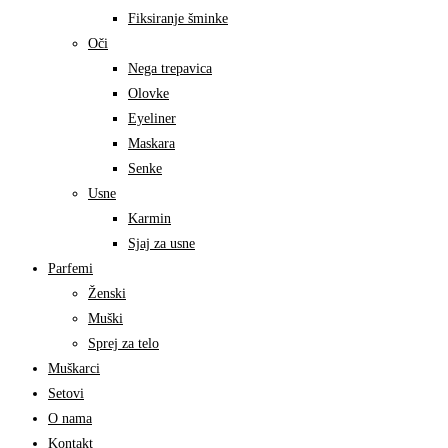
Fiksiranje šminke
Oči
Nega trepavica
Olovke
Eyeliner
Maskara
Senke
Usne
Karmin
Sjaj za usne
Parfemi
Ženski
Muški
Sprej za telo
Muškarci
Setovi
O nama
Kontakt