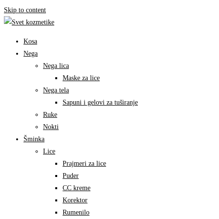
Skip to content
Kosa
Nega
Nega lica
Maske za lice
Nega tela
Sapuni i gelovi za tuširanje
Ruke
Nokti
Šminka
Lice
Prajmeri za lice
Puder
CC kreme
Korektor
Rumenilo