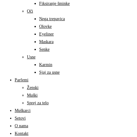
Fiksiranje šminke
Oči
Nega trepavica
Olovke
Eyeliner
Maskara
Senke
Usne
Karmin
Sjaj za usne
Parfemi
Ženski
Muški
Sprej za telo
Muškarci
Setovi
O nama
Kontakt