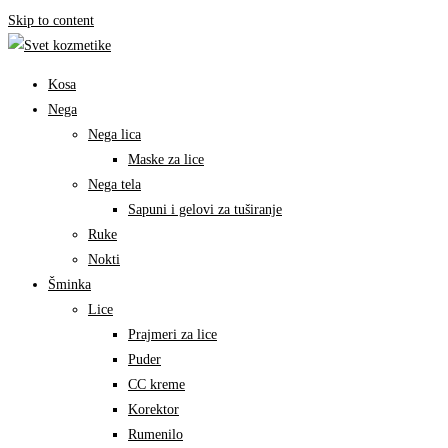
Skip to content
Kosa
Nega
Nega lica
Maske za lice
Nega tela
Sapuni i gelovi za tuširanje
Ruke
Nokti
Šminka
Lice
Prajmeri za lice
Puder
CC kreme
Korektor
Rumenilo