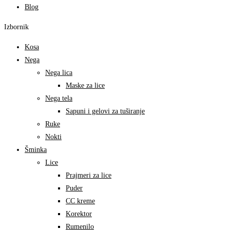
Blog
Izbornik
Kosa
Nega
Nega lica
Maske za lice
Nega tela
Sapuni i gelovi za tuširanje
Ruke
Nokti
Šminka
Lice
Prajmeri za lice
Puder
CC kreme
Korektor
Rumenilo