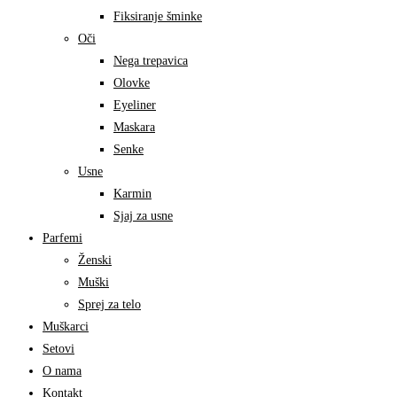
Fiksiranje šminke
Oči
Nega trepavica
Olovke
Eyeliner
Maskara
Senke
Usne
Karmin
Sjaj za usne
Parfemi
Ženski
Muški
Sprej za telo
Muškarci
Setovi
O nama
Kontakt