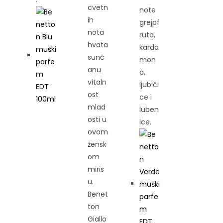
cvetn
note
ih
grejpf
nota
ruta,
hvata
karda
sunč
mon
anu
a,
vitaln
ljubiči
ost
ce i
mlad
luben
osti u
ice.
ovom
žensk
om
miris
u.
Benet
ton
Giallo