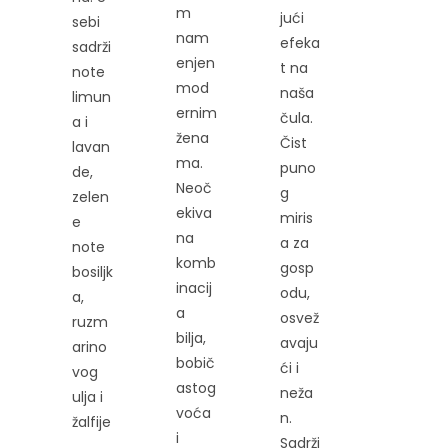
m
jući
sebi
nam
efeka
sadrži
enjen
t na
note
mod
naša
limun
ernim
čula.
a i
žena
Čist
lavan
ma.
puno
de,
Neoč
g
zelen
ekiva
miris
e
na
a za
note
komb
gosp
bosiljk
inacij
odu,
a,
a
osvež
ruzm
bilja,
avaju
arino
bobič
ći i
vog
astog
neža
ulja i
voća
n.
žalfije
i
Sadrži
.