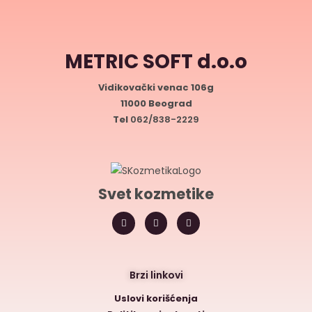
METRIC SOFT d.o.o
Vidikovački venac 106g
11000 Beograd
Tel
062/838-2229
Svet kozmetike
Brzi linkovi
Uslovi korišćenja