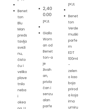
рсд
2,40
Benet
0.00
Benet
ton
рсд
ton
Blu
Verde
Man
Giallo
muški
preds
Wom
parfe
tavlja
an od
m
sveži
Benet
EDT
nu,
ton-a
100ml
čisto
je
-
ću i
živah
zelen
veliko
an,
o kao
plave
privla
boja
tnilo
čan i
prirod
neba
senzu
a koja
i
alan
ima
okea
parfe
umiru
na. U