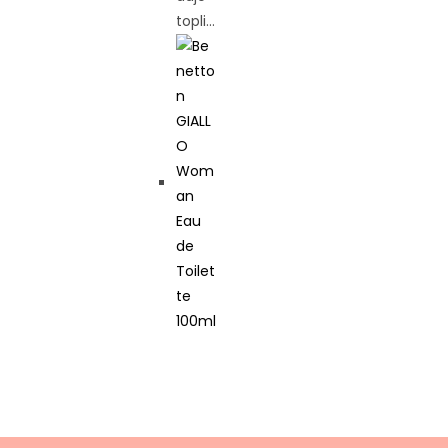
topli…