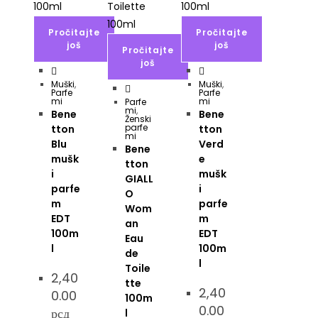
Pročitajte
Pročitajte
još
još
Pročitajte
još
Muški
,
Muški
,
Parfe
Parfe
mi
mi
Parfe
mi
,
Bene
Bene
Ženski
parfe
tton
tton
mi
Blu
Verd
Bene
mušk
e
tton
i
mušk
GIALL
parfe
i
O
m
parfe
Wom
EDT
m
an
100m
EDT
Eau
l
100m
de
l
Toile
2,40
tte
2,40
0.00
100m
0.00
рсд
l