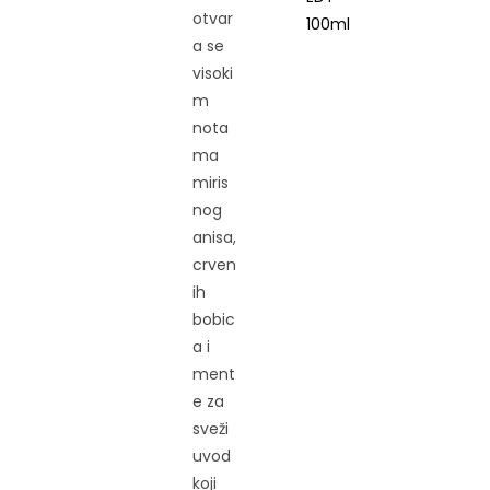
otvar
a se
visoki
m
nota
ma
miris
nog
anisa,
crven
ih
bobic
a i
ment
e za
sveži
uvod
koji