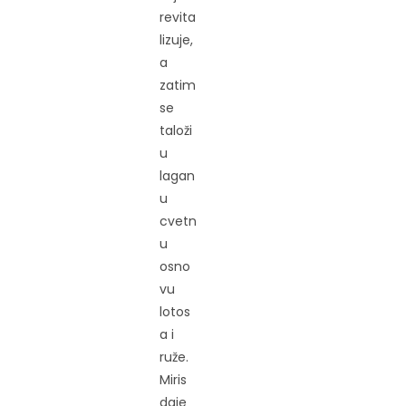
revita
lizuje,
a
zatim
se
taloži
u
lagan
u
cvetn
u
osno
vu
lotos
a i
ruže.
Miris
daje