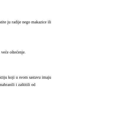
tite ju radije nego makazice ili
i veće oštećenje.
ktiju koji u svom sastavu imaju
ahranili i zaštitili od