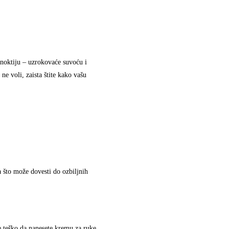
h noktiju – uzrokovaće suvoću i
ne voli, zaista štite kako vašu
a što može dovesti do ozbiljnih
de teško da nanesete kremu za ruke