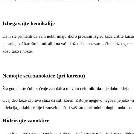
Izbegavajte hemikalije
Da li ste primetili da vam nokti imaju skoro proziran izgled kada čistite kuću?
pucanje, baš kao što bi uticali i na vašu kožu. Jednostavan način da izbegnete 
kožu tako i nokte.
Nemojte seći zanoktice (pri korenu)
Šta god da ste čuli, sečenje zanoktica u ovom delu
nikada
nije dobra ideja.
Ovaj deo kože zapravo služi da štiti koren. Zato je njegovo negovanje jako va
infekcija, oslabiti ćelije i zauvek uništiti vaš san o prirodnim dugim noktima. 
Hidrirajte zanoktice
Umesto da isečete suve zanoktice koje se jako često stvaraju pri korenu, hidr