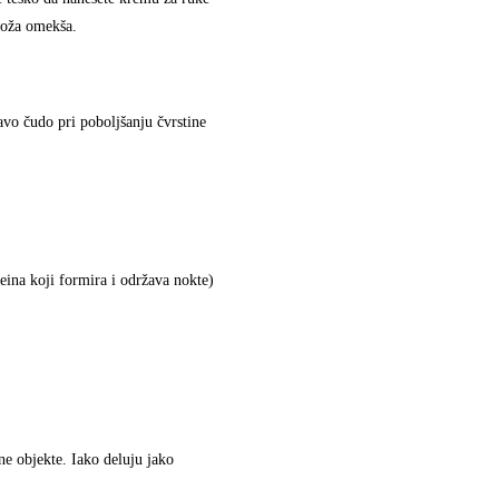
 koža omekša.
avo čudo pri poboljšanju čvrstine
teina koji formira i održava nokte)
ene objekte. Iako deluju jako