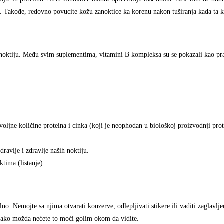
ju. Takođe, redovno povucite kožu zanoktice ka korenu nakon tuširanja kada ta
h noktiju. Među svim suplementima, vitamini B kompleksa su se pokazali kao pr
dovoljne količine proteina i cinka (koji je neophodan u biološkoj proizvodnji pro
dravlje i zdravlje naših noktiju.
tima (listanje).
vilno. Nemojte sa njima otvarati konzerve, odlepljivati stikere ili vaditi zaglavlj
i, iako možda nećete to moći golim okom da vidite.