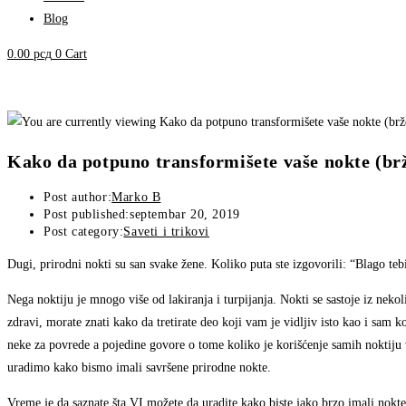
Blog
0.00
рсд
0
Cart
Kako da potpuno transformišete vaše nokte (brž
Post author:
Marko B
Post published:
septembar 20, 2019
Post category:
Saveti i trikovi
Dugi, prirodni nokti su san svake žene. Koliko puta ste izgovorili: “Blago te
Nega noktiju je mnogo više od lakiranja i turpijanja. Nokti se sastoje iz nekoli
zdravi, morate znati kako da tretirate deo koji vam je vidljiv isto kao i sam 
neke za povrede a pojedine govore o tome koliko je korišćenje samih noktiju v
uradimo kako bismo imali savršene prirodne nokte.
Vreme je da saznate šta VI možete da uradite kako biste jako brzo imali nokte