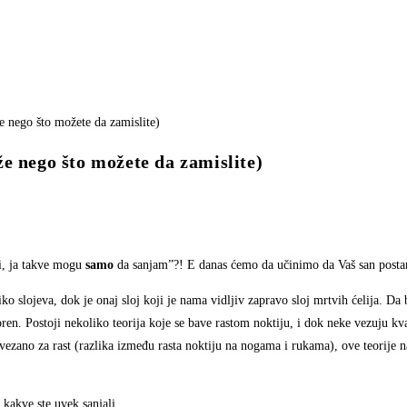
e nego što možete da zamislite)
bi, ja takve mogu
samo
da sanjam”?! E danas ćemo da učinimo da Vaš san posta
ko slojeva, dok je onaj sloj koji je nama vidljiv zapravo sloj mrtvih ćelija. Da b
koren. Postoji nekoliko teorija koje se bave rastom noktiju, i dok neke vezuju kv
ezano za rast (razlika između rasta noktiju na nogama i rukama), ove teorije n
 kakve ste uvek sanjali.