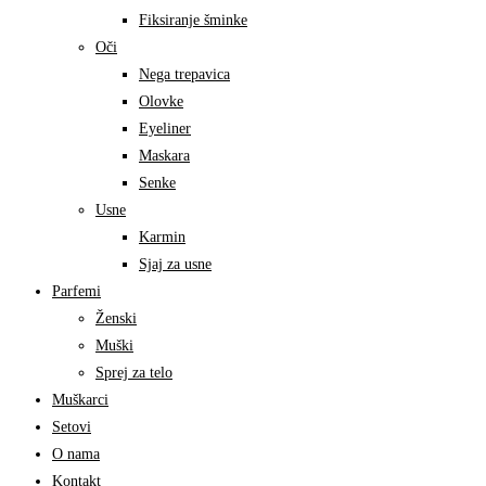
Fiksiranje šminke
Oči
Nega trepavica
Olovke
Eyeliner
Maskara
Senke
Usne
Karmin
Sjaj za usne
Parfemi
Ženski
Muški
Sprej za telo
Muškarci
Setovi
O nama
Kontakt