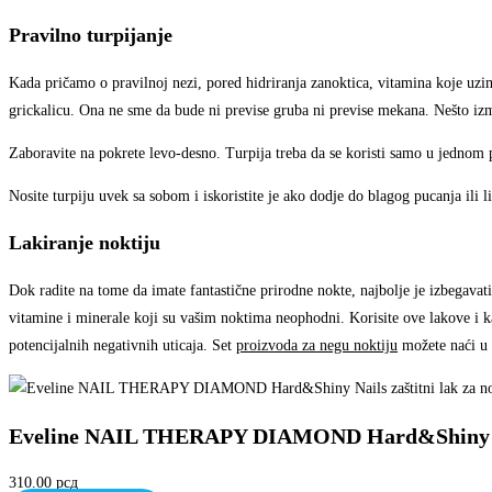
Pravilno turpijanje
Kada pričamo o pravilnoj nezi, pored hidriranja zanoktica, vitamina koje uzimat
grickalicu. Ona ne sme da bude ni previse gruba ni previse mekana. Nešto iz
Zaboravite na pokrete levo-desno. Turpija treba da se koristi samo u jednom 
Nosite turpiju uvek sa sobom i iskoristite je ako dodje do blagog pucanja ili l
Lakiranje noktiju
Dok radite na tome da imate fantastične prirodne nokte, najbolje je izbegav
vitamine i minerale koji su vašim noktima neophodni. Korisite ove lakove i kao z
potencijalnih negativnih uticaja. Set
proizvoda za negu noktiju
možete naći u
Eveline NAIL THERAPY DIAMOND Hard&Shiny Nail
310.00
рсд