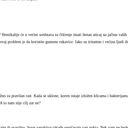
 Hemikalije će u većini sredstava za čišćenje imati štetan uticaj na jačinu vaši
ovaj problem je da koristite gumene rukavice. Iako su iritantne i većina ljudi ih 
žno za pravilan rast. Kada se uklone, koren ostaje izložen klicama i bakterijam
A to nam nije cilj zar ne?
irajte ih pravilno. Suve zanoktice takođe sprečavaju rast nokta. Nek vam ne bu