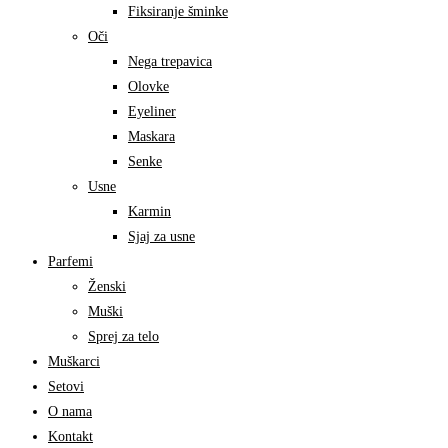
Fiksiranje šminke
Oči
Nega trepavica
Olovke
Eyeliner
Maskara
Senke
Usne
Karmin
Sjaj za usne
Parfemi
Ženski
Muški
Sprej za telo
Muškarci
Setovi
O nama
Kontakt