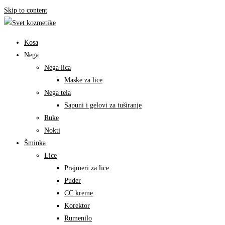
Skip to content
Kosa
Nega
Nega lica
Maske za lice
Nega tela
Sapuni i gelovi za tuširanje
Ruke
Nokti
Šminka
Lice
Prajmeri za lice
Puder
CC kreme
Korektor
Rumenilo