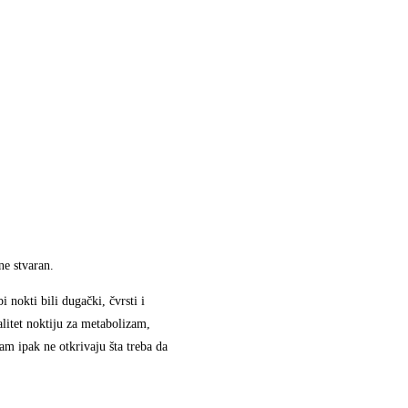
ne stvaran.
i nokti bili dugački, čvrsti i
alitet noktiju za metabolizam,
am ipak ne otkrivaju šta treba da