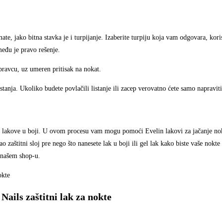
e, jako bitna stavka je i turpijanje. Izaberite turpiju koja vam odgovara, koris
među je pravo rešenje.
pravcu, uz umeren pritisak na nokat.
istanja. Ukoliko budete povlačili listanje ili zacep verovatno ćete samo napravit
ati lakove u boji. U ovom procesu vam mogu pomoći Evelin lakovi za jačanje no
aštitni sloj pre nego što nanesete lak u boji ili gel lak kako biste vaše nokte n
 našem shop-u.
s zaštitni lak za nokte