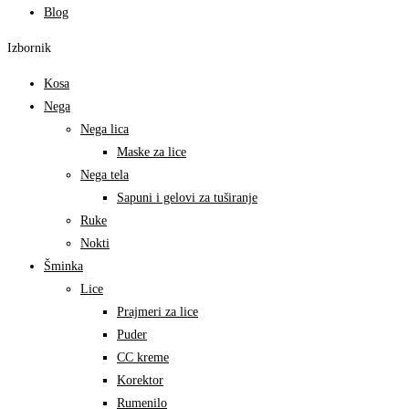
Blog
Izbornik
Kosa
Nega
Nega lica
Maske za lice
Nega tela
Sapuni i gelovi za tuširanje
Ruke
Nokti
Šminka
Lice
Prajmeri za lice
Puder
CC kreme
Korektor
Rumenilo