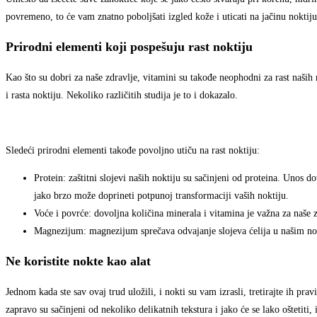
povremeno, to će vam znatno poboljšati izgled kože i uticati na jačinu nokti
Prirodni elementi koji pospešuju rast noktiju
Kao što su dobri za naše zdravlje, vitamini su takođe neophodni za rast naši
i rasta noktiju. Nekoliko različitih studija je to i dokazalo.
Sledeći prirodni elementi takođe povoljno utiču na rast noktiju:
Protein: zaštitni slojevi naših noktiju su sačinjeni od proteina. Unos 
jako brzo može doprineti potpunoj transformaciji vaših noktiju.
Voće i povrće: dovoljna količina minerala i vitamina je važna za naše z
Magnezijum: magnezijum sprečava odvajanje slojeva ćelija u našim nok
Ne koristite nokte kao alat
Jednom kada ste sav ovaj trud uložili, i nokti su vam izrasli, tretirajte ih pra
zapravo su sačinjeni od nekoliko delikatnih tekstura i jako će se lako oštetit