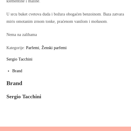
klementine i maline.
U srcu buket cvetova duda i božura obogaćen benzoinom. Baza zatvara
miris omotanim zrnom tonke, praćenom vanilom i mošusom.
Nema na zalihama
Kategorije:
Parfemi
,
Ženski parfemi
Sergio Tacchini
Brand
Brand
Sergio Tacchini