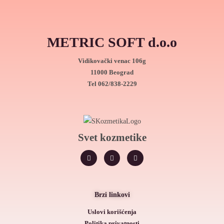
METRIC SOFT d.o.o
Vidikovački venac 106g
11000 Beograd
Tel
062/838-2229
Svet kozmetike
Brzi linkovi
Uslovi korišćenja
Politika privatnosti