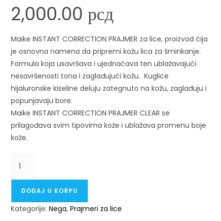
2,000.00
рсд
Maike INSTANT CORRECTION PRAJMER za lice, proizvod čija
je osnovna namena da pripremi kožu lica za šminkanje.
Formula koja usavršava i ujednačava ten ublažavajući
nesavršenosti tona i zaglađujući kožu. Kuglice
hijaluronske kiseline deluju zategnuto na kožu, zaglađuju i
popunjavaju bore.
Maike INSTANT CORRECTION PRAJMER CLEAR se
prilagođava svim tipovima kože i ublažava promenu boje
kože.
DODAJ U KORPU
Kategorije:
Nega
,
Prajmeri za lice