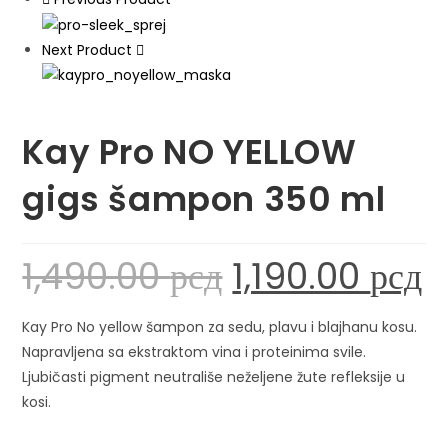
Next Product
Kay Pro NO YELLOW
gigs šampon 350 ml
1,490.00
рсд
1,190.00
рсд
Kay Pro No yellow šampon za sedu, plavu i blajhanu kosu.
Napravljena sa ekstraktom vina i proteinima svile.
Ljubičasti pigment neutrališe neželjene žute refleksije u
kosi.