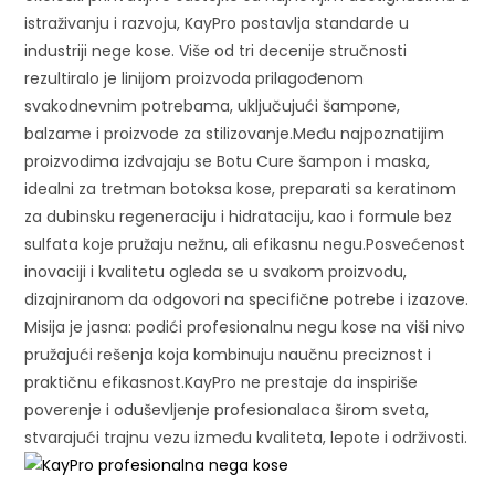
istraživanju i razvoju, KayPro postavlja standarde u
industriji nege kose. Više od tri decenije stručnosti
rezultiralo je linijom proizvoda prilagođenom
svakodnevnim potrebama, uključujući šampone,
balzame i proizvode za stilizovanje.Među najpoznatijim
proizvodima izdvajaju se Botu Cure šampon i maska,
idealni za tretman botoksa kose, preparati sa keratinom
za dubinsku regeneraciju i hidrataciju, kao i formule bez
sulfata koje pružaju nežnu, ali efikasnu negu.Posvećenost
inovaciji i kvalitetu ogleda se u svakom proizvodu,
dizajniranom da odgovori na specifične potrebe i izazove.
Misija je jasna: podići profesionalnu negu kose na viši nivo
pružajući rešenja koja kombinuju naučnu preciznost i
praktičnu efikasnost.KayPro ne prestaje da inspiriše
poverenje i oduševljenje profesionalaca širom sveta,
stvarajući trajnu vezu između kvaliteta, lepote i održivosti.