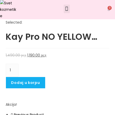
0
Selected:
Kay Pro NO YELLOW…
1,490.00
рсд
1,190.00
рсд
Dodaj u korpu
Akcija!
Previous Product