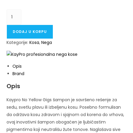
DODAJ U KORPU
Kategorije:
Kosa
,
Nega
Opis
Brand
Opis
Kaypro No Yellow Gigs šampon je savršeno rešenje za
sedu, svetlu plavu ili izbeljenu kosu. Posebno formulisan
da održava kosu zdravom i sjajnom od korena do vrhova,
ovaj inovativni šampon obogaćen je ljubičastim
pigmentima koji neutrališu žute tonove. Naglašava sive