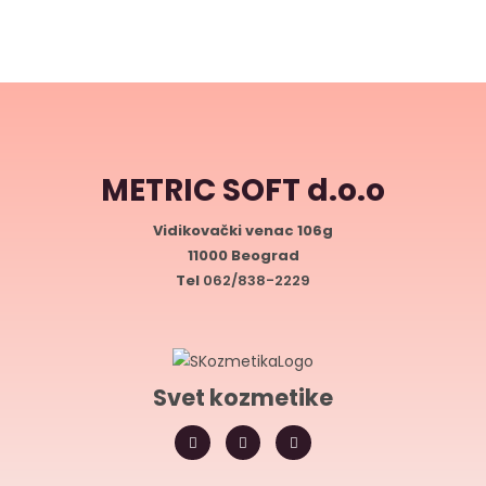
METRIC SOFT d.o.o
Vidikovački venac 106g
11000 Beograd
Tel
062/838-2229
Svet kozmetike