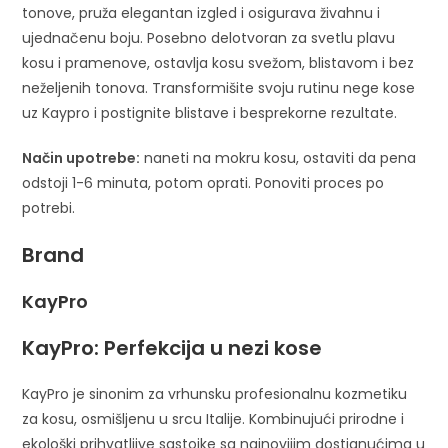
tonove, pruža elegantan izgled i osigurava živahnu i
ujednačenu boju. Posebno delotvoran za svetlu plavu
kosu i pramenove, ostavlja kosu svežom, blistavom i bez
neželjenih tonova. Transformišite svoju rutinu nege kose
uz Kaypro i postignite blistave i besprekorne rezultate.
Način upotrebe:
naneti na mokru kosu, ostaviti da pena
odstoji 1-6 minuta, potom oprati. Ponoviti proces po
potrebi.
Brand
KayPro
KayPro: Perfekcija u nezi kose
KayPro je sinonim za vrhunsku profesionalnu kozmetiku
za kosu, osmišljenu u srcu Italije. Kombinujući prirodne i
ekološki prihvatljive sastojke sa najnovijim dostignućima u