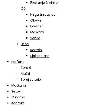
Fiksiranje šminke
Oči
Nega trepavica
Olovke
Eyeliner
Maskara
Senke
Usne
Karmin
Sjaj za usne
Parfemi
Ženski
Muški
Sprej za telo
Muškarci
Setovi
O nama
Kontakt