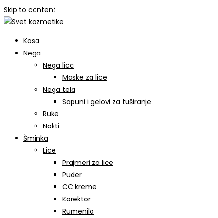
Skip to content
Kosa
Nega
Nega lica
Maske za lice
Nega tela
Sapuni i gelovi za tuširanje
Ruke
Nokti
Šminka
Lice
Prajmeri za lice
Puder
CC kreme
Korektor
Rumenilo