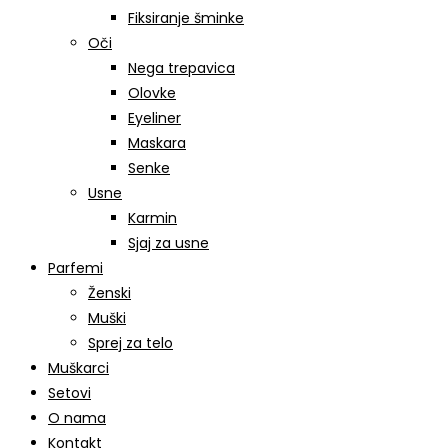
Fiksiranje šminke
Oči
Nega trepavica
Olovke
Eyeliner
Maskara
Senke
Usne
Karmin
Sjaj za usne
Parfemi
Ženski
Muški
Sprej za telo
Muškarci
Setovi
O nama
Kontakt