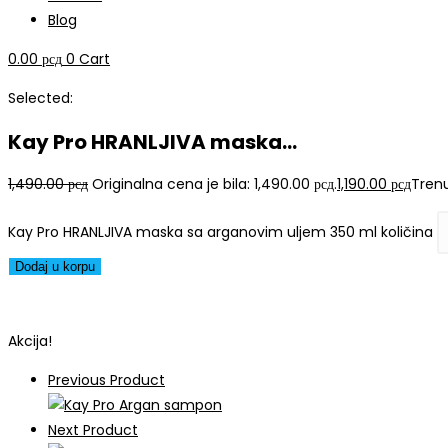
Blog
0.00
рсд
0
Cart
Selected:
Kay Pro HRANLJIVA maska…
1,490.00
рсд
Originalna cena je bila: 1,490.00 рсд.
1,190.00
рсд
Trenu
Kay Pro HRANLJIVA maska sa arganovim uljem 350 ml količina
Dodaj u korpu
Akcija!
Previous Product
Next Product