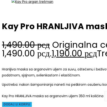
Kay Pro HRANLJIVA mas
1,490.00
рсд
Originalna ce
1,490.00 рсд.
1,190.00
рсд
Tr
Hranljiva maska sa arganovim uljem za suvu, oštećenu i beživotnu
podatnom, sjajnom, svilenkastom i elastičnom.
Upotreba: nakon šamponiranja naneti na peškirom osušenu kosu i 
Kay Pro HRANLJIVA maska sa arganovim uljem 350 ml količina
DODAJ U KORPU