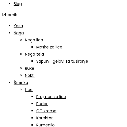
Blog
Izbornik
Kosa
Nega
Nega lica
Maske za lice
Nega tela
Sapuni i gelovi za tuširanje
Ruke
Nokti
Šminka
Lice
Prajmeri za lice
Puder
CC kreme
Korektor
Rumenilo