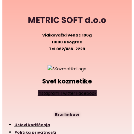
METRIC SOFT d.o.o
Vidikovački venac 106g
11000 Beograd
Tel
062/838-2229
Svet kozmetike
Instagram
Twitter
Facebook
Brzi linkovi
Uslovi korišćenja
Politika privatnosti