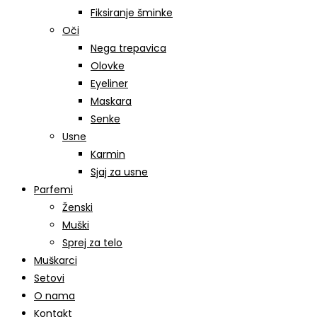
Fiksiranje šminke
Oči
Nega trepavica
Olovke
Eyeliner
Maskara
Senke
Usne
Karmin
Sjaj za usne
Parfemi
Ženski
Muški
Sprej za telo
Muškarci
Setovi
O nama
Kontakt