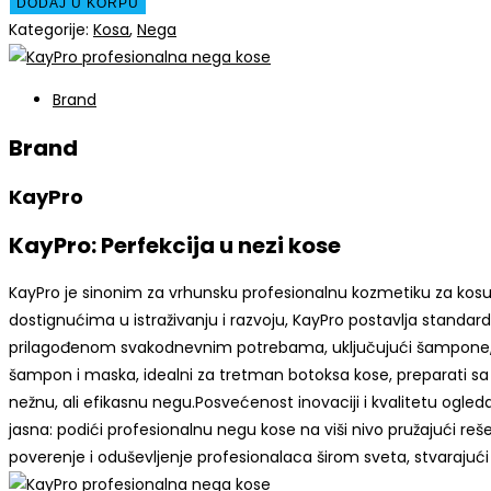
DODAJ U KORPU
Kategorije:
Kosa
,
Nega
Brand
Brand
KayPro
KayPro: Perfekcija u nezi kose
KayPro je sinonim za vrhunsku profesionalnu kozmetiku za kosu, o
dostignućima u istraživanju i razvoju, KayPro postavlja standarde 
prilagođenom svakodnevnim potrebama, uključujući šampone, ba
šampon i maska, idealni za tretman botoksa kose, preparati sa k
nežnu, ali efikasnu negu.Posvećenost inovaciji i kvalitetu ogle
jasna: podići profesionalnu negu kose na viši nivo pružajući re
poverenje i oduševljenje profesionalaca širom sveta, stvarajući t