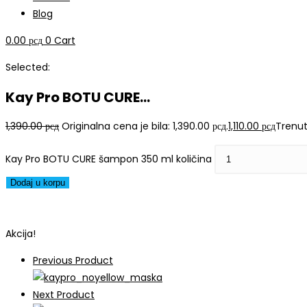
Blog
0.00
рсд
0
Cart
Selected:
Kay Pro BOTU CURE…
1,390.00
рсд
Originalna cena je bila: 1,390.00 рсд.
1,110.00
рсд
Trenutn
Kay Pro BOTU CURE šampon 350 ml količina
Dodaj u korpu
Akcija!
Previous Product
Next Product