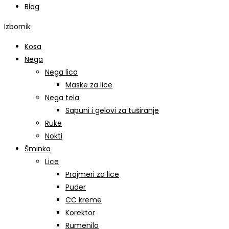
Blog
Izbornik
Kosa
Nega
Nega lica
Maske za lice
Nega tela
Sapuni i gelovi za tuširanje
Ruke
Nokti
Šminka
Lice
Prajmeri za lice
Puder
CC kreme
Korektor
Rumenilo