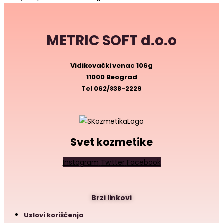
METRIC SOFT d.o.o
Vidikovački venac 106g
11000 Beograd
Tel
062/838-2229
Svet kozmetike
Instagram
Twitter
Facebook
Brzi linkovi
Uslovi korišćenja