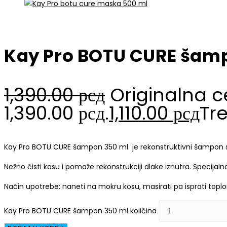
Kay Pro BOTU CURE šam
1,390.00
рсд
Originalna ce
1,390.00 рсд.
1,110.00
рсд
Tre
Kay Pro BOTU CURE šampon 350 ml je rekonstruktivni šampon sa 
Nežno čisti kosu i pomaže rekonstrukciji dlake iznutra. Specijaln
Način upotrebe: naneti na mokru kosu, masirati pa isprati top
Kay Pro BOTU CURE šampon 350 ml količina