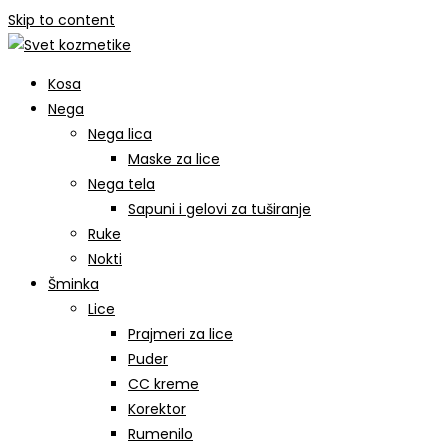
Skip to content
Kosa
Nega
Nega lica
Maske za lice
Nega tela
Sapuni i gelovi za tuširanje
Ruke
Nokti
Šminka
Lice
Prajmeri za lice
Puder
CC kreme
Korektor
Rumenilo