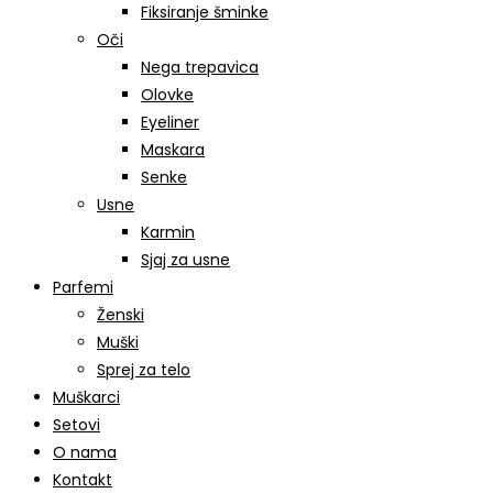
Fiksiranje šminke
Oči
Nega trepavica
Olovke
Eyeliner
Maskara
Senke
Usne
Karmin
Sjaj za usne
Parfemi
Ženski
Muški
Sprej za telo
Muškarci
Setovi
O nama
Kontakt