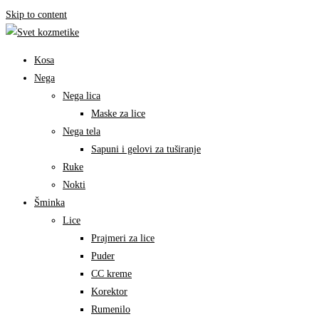
Skip to content
Kosa
Nega
Nega lica
Maske za lice
Nega tela
Sapuni i gelovi za tuširanje
Ruke
Nokti
Šminka
Lice
Prajmeri za lice
Puder
CC kreme
Korektor
Rumenilo