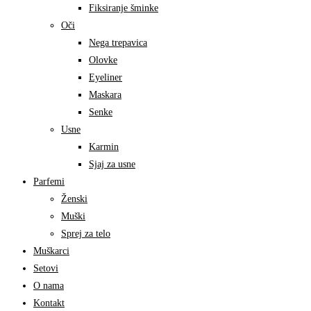
Fiksiranje šminke
Oči
Nega trepavica
Olovke
Eyeliner
Maskara
Senke
Usne
Karmin
Sjaj za usne
Parfemi
Ženski
Muški
Sprej za telo
Muškarci
Setovi
O nama
Kontakt