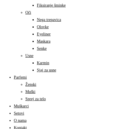
Fiksiranje šminke
Oči
Nega trepavica
Olovke
Eyeliner
Maskara
Senke
Usne
Karmin
Sjaj za usne
Parfemi
Ženski
Muški
Sprej za telo
Muškarci
Setovi
O nama
Kontakt