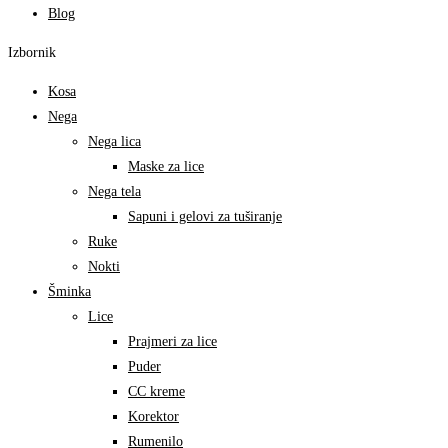
Blog
Izbornik
Kosa
Nega
Nega lica
Maske za lice
Nega tela
Sapuni i gelovi za tuširanje
Ruke
Nokti
Šminka
Lice
Prajmeri za lice
Puder
CC kreme
Korektor
Rumenilo