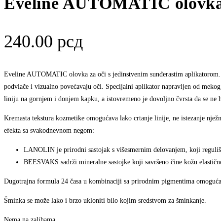
Eveline AUTOMATIC olovka
240.00
рсд
Eveline AUTOMATIC olovka za oči s jedinstvenim sunđerastim aplikatorom. E
podvlače i vizualno povećavaju oči. Specijalni aplikator napravljen od meko
liniju na gornjem i donjem kapku, a istovremeno je dovoljno čvrsta da se ne h
Kremasta tekstura kozmetike omogućava lako crtanje linije, ne istezanje nje
efekta sa svakodnevnom negom:
LANOLIN je prirodni sastojak s višesmernim delovanjem, koji reguliše
BEESVAKS sadrži mineralne sastojke koji savršeno čine kožu elasti
Dugotrajna formula 24 časa u kombinaciji sa prirodnim pigmentima omoguć
Šminka se može lako i brzo ukloniti bilo kojim sredstvom za šminkanje.
Nema na zalihama