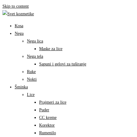
Skip to content
Kosa
Nega
Nega lica
Maske za lice
Nega tela
Sapuni i gelovi za tuširanje
Ruke
Nokti
Šminka
Lice
Prajmeri za lice
Puder
CC kreme
Korektor
Rumenilo