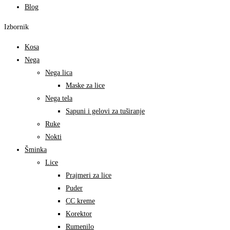
Blog
Izbornik
Kosa
Nega
Nega lica
Maske za lice
Nega tela
Sapuni i gelovi za tuširanje
Ruke
Nokti
Šminka
Lice
Prajmeri za lice
Puder
CC kreme
Korektor
Rumenilo