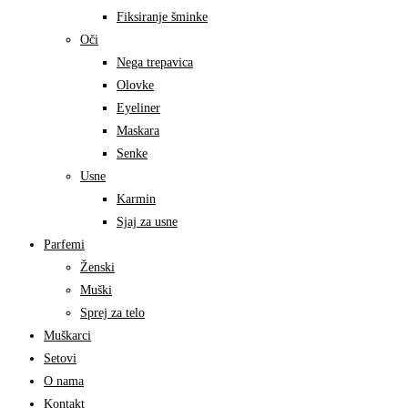
Fiksiranje šminke
Oči
Nega trepavica
Olovke
Eyeliner
Maskara
Senke
Usne
Karmin
Sjaj za usne
Parfemi
Ženski
Muški
Sprej za telo
Muškarci
Setovi
O nama
Kontakt