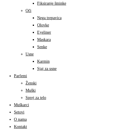
Fiksiranje šminke
Oči
Nega trepavica
Olovke
Eyeliner
Maskara
Senke
Usne
Karmin
Sjaj za usne
Parfemi
Ženski
Muški
Sprej za telo
Muškarci
Setovi
O nama
Kontakt